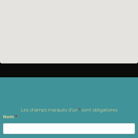
CONTACTEZ NOUS
Les champs marqués d’un
*
sont obligatoires
Nom
*