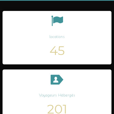
locations
45
Voyageurs Hébergés
201