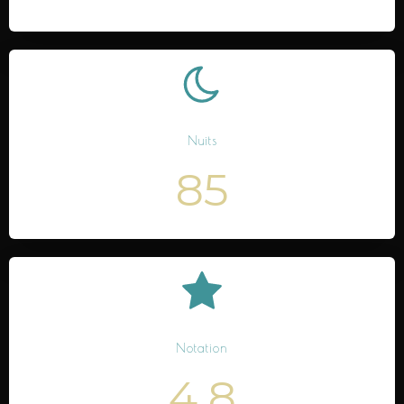
Nuits
85
Notation
4.8