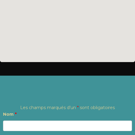
CONTACTEZ NOUS
Les champs marqués d’un
*
sont obligatoires
Nom
*