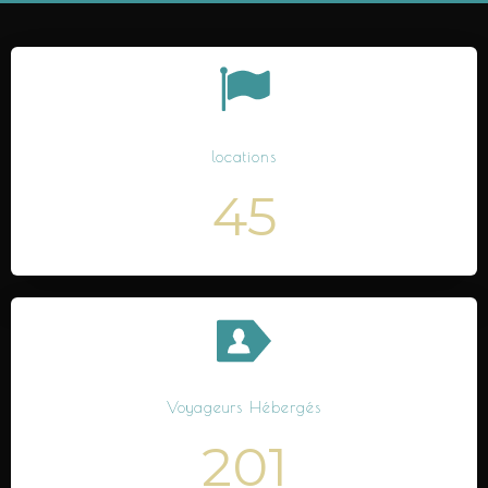
locations
45
Voyageurs Hébergés
201