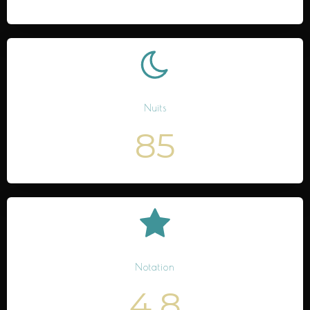
Nuits
85
Notation
4.8