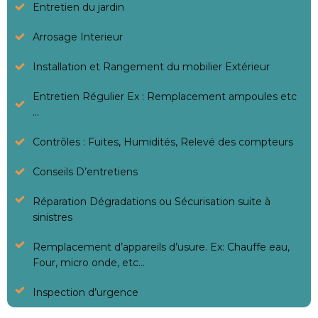
Entretien du jardin
Arrosage Interieur
Installation et Rangement du mobilier Extérieur
Entretien Régulier Ex : Remplacement ampoules etc
…
Contrôles : Fuites, Humidités, Relevé des compteurs
Conseils D’entretiens
Réparation Dégradations ou Sécurisation suite à
sinistres
Remplacement d’appareils d’usure. Ex: Chauffe eau,
Four, micro onde, etc…
Inspection d’urgence